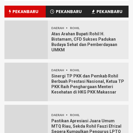
PEKANBARU
PEKANBARU
PEKANBARU
DAERAH
ROHIL
Atas Arahan Bupati Rohil H.
Bistamam, CFD Sukses Padukan
Budaya Sehat dan Pemberdayaan
UMKM
DAERAH
ROHIL
Sinergi TP PKK dan Pemkab Rohil
Berbuah Prestasi Nasional, Ketua TP
PKK Raih Penghargaan Menteri
Kesehatan di HKG PKK Makassar
DAERAH
ROHIL
Pastikan Apresiasi Juara Umum
MTQ Riau, Sekda Rohil Fauzi Efrizal
Segera Kumpulkan Pengurus LPTQ