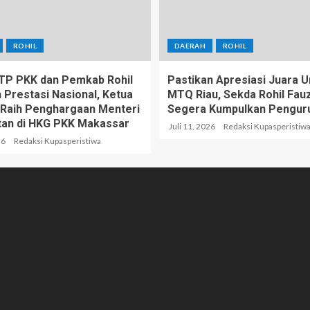
ROHIL
DAERAH
ROHIL
 TP PKK dan Pemkab Rohil
Pastikan Apresiasi Juara
 Prestasi Nasional, Ketua
MTQ Riau, Sekda Rohil Fauzi
Raih Penghargaan Menteri
Segera Kumpulkan Pengur
an di HKG PKK Makassar
Juli 11, 2026
Redaksi Kupasperistiw
26
Redaksi Kupasperistiwa