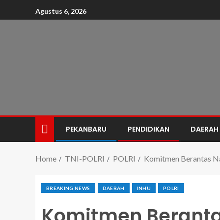
Agustus 6, 2026
PEKANBARU
PENDIDIKAN
DAERAH
Home
TNI-POLRI
POLRI
Komitmen Berantas Na
BREAKING NEWS
DAERAH
INHU
POLRI
Komitmen Beranta