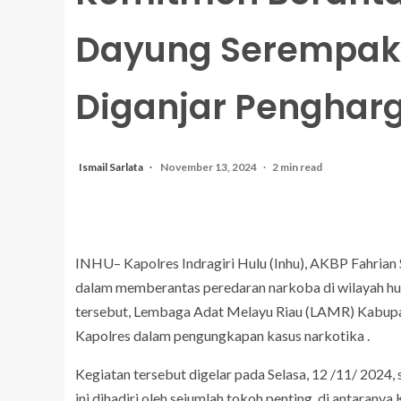
Dayung Serempak,
Diganjar Penghar
Ismail Sarlata
November 13, 2024
2 min read
INHU– Kapolres Indragiri Hulu (Inhu), AKBP Fahrian 
dalam memberantas peredaran narkoba di wilayah hu
tersebut, Lembaga Adat Melayu Riau (LAMR) Kabupat
Kapolres dalam pengungkapan kasus narkotika .
Kegiatan tersebut digelar pada Selasa, 12 /11/ 2024, 
ini dihadiri oleh sejumlah tokoh penting, di antaran