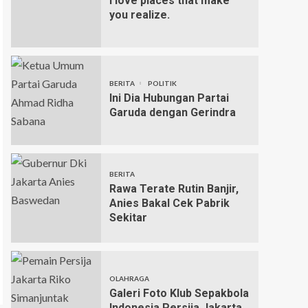
I love places that make
you realize.
BERITA
POLITIK
Ini Dia Hubungan Partai
Garuda dengan Gerindra
BERITA
Rawa Terate Rutin Banjir,
Anies Bakal Cek Pabrik
Sekitar
OLAHRAGA
Galeri Foto Klub Sepakbola
Indonesia Persija Jakarta