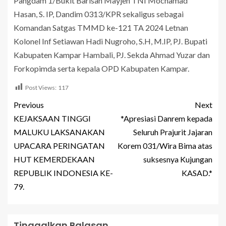
Pangdam 1/Bukit Barisan Mayjen TNI Mochamad
Hasan, S. IP, Dandim 0313/KPR sekaligus sebagai
Komandan Satgas TMMD ke-121 TA 2024 Letnan
Kolonel Inf Setiawan Hadi Nugroho, S.H, M.IP, PJ. Bupati
Kabupaten Kampar Hambali, PJ. Sekda Ahmad Yuzar dan
Forkopimda serta kepala OPD Kabupaten Kampar.
Post Views:
117
Previous
Next
KEJAKSAAN TINGGI
*Apresiasi Danrem kepada
MALUKU LAKSANAKAN
Seluruh Prajurit Jajaran
UPACARA PERINGATAN
Korem 031/Wira Bima atas
HUT KEMERDEKAAN
suksesnya Kujungan
REPUBLIK INDONESIA KE-
KASAD.*
79.
Tinggalkan Balasan