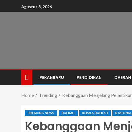
Agustus 8, 2026
PEKANBARU
PENDIDIKAN
DAERAH
Home
Trending
Kebanggaan Menjelang Pelantikan
BREAKING NEWS
DAERAH
KEPALA DAERAH
NASIONAL
Kebanggaan Menje