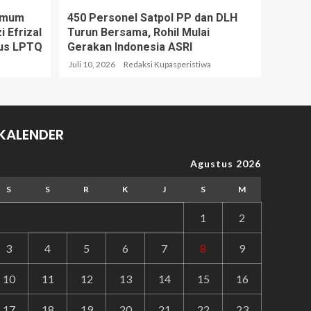
 Umum
450 Personel Satpol PP dan DLH
 Efrizal
Turun Bersama, Rohil Mulai
us LPTQ
Gerakan Indonesia ASRI
a
Juli 10, 2026
Redaksi Kupasperistiwa
KALENDER
Agustus 2026
S
S
R
K
J
S
M
1
2
3
4
5
6
7
8
9
10
11
12
13
14
15
16
17
18
19
20
21
22
23