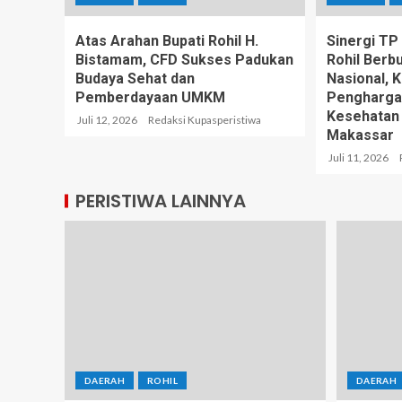
Atas Arahan Bupati Rohil H.
Sinergi T
Bistamam, CFD Sukses Padukan
Rohil Berb
Budaya Sehat dan
Nasional, 
Pemberdayaan UMKM
Pengharga
Kesehatan
Juli 12, 2026
Redaksi Kupasperistiwa
Makassar
Juli 11, 2026
PERISTIWA LAINNYA
DAERAH
ROHIL
DAERAH