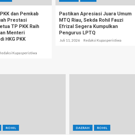
P PKK dan Pemkab
Pastikan Apresiasi Juara Umum
uah Prestasi
MTQ Riau, Sekda Rohil Fauzi
Ketua TP PKK Raih
Efrizal Segera Kumpulkan
an Menteri
Pengurus LPTQ
 di HKG PKK
Juli 11, 2026
Redaksi Kupasperistiwa
Redaksi Kupasperistiwa
ROHIL
DAERAH
ROHIL