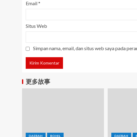
Email
*
Situs Web
Simpan nama, email, dan situs web saya pada pera
更多故事
DAERAH
ROHIL
DAERAH