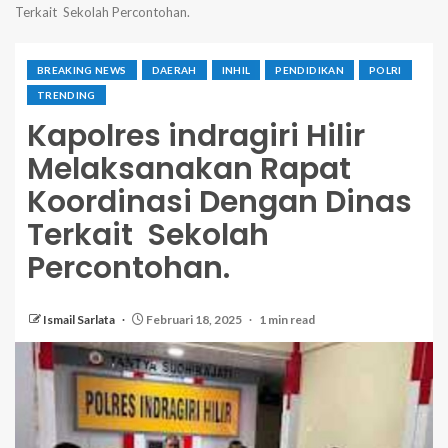
Terkait Sekolah Percontohan.
BREAKING NEWS
DAERAH
INHIL
PENDIDIKAN
POLRI
TRENDING
Kapolres indragiri Hilir
Melaksanakan Rapat
Koordinasi Dengan Dinas
Terkait Sekolah
Percontohan.
Ismail Sarlata
Februari 18, 2025
1 min read