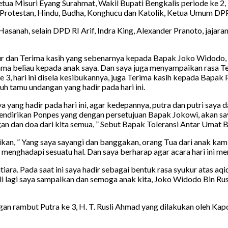
 Ketua Misuri Eyang Surahmat, Wakil Bupati Bengkalis periode ke 2
otestan, Hindu, Budha, Konghucu dan Katolik, Ketua Umum DPP M
Hasanah, selain DPD RI Arif, Indra King, Alexander Pranoto, jaja
 dan Terima kasih yang sebenarnya kepada Bapak Joko Widodo, Pr
ma beliau kepada anak saya. Dan saya juga menyampaikan rasa Ter
, hari ini disela kesibukannya, juga Terima kasih kepada Bapak 
 tamu undangan yang hadir pada hari ini.
ya yang hadir pada hari ini, agar kedepannya, putra dan putri saya
mendirikan Ponpes yang dengan persetujuan Bapak Jokowi, akan s
n dan doa dari kita semua, ” Sebut Bapak Toleransi Antar Umat 
n, ” Yang saya sayangi dan banggakan, orang Tua dari anak kami 
 menghadapi sesuatu hal. Dan saya berharap agar acara hari ini 
iara. Pada saat ini saya hadir sebagai bentuk rasa syukur atas aq
li lagi saya sampaikan dan semoga anak kita, Joko Widodo Bin R
gan rambut Putra ke 3, H. T. Rusli Ahmad yang dilakukan oleh Ka