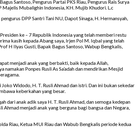
, Bagus Santoso, Pengurus Partai PKS Riau, Pengurus Rais Surya
ajelis Mubalighin Indonesia, KH. Mujib Khudori. L.c
ran pengurus DPP Santri Tani NU, Dapot Sinaga, H. Hermansyah,
esiden ke – 7 Republik Indonesia yang telah memberi restu
ima kasih kepada Abang saya, Irjen Pol M. Iqbal yang telah
Prof H Ilyas Gusti, Bapak Bagus Santoso, Wabup Bengkalis,
 dapat menjadi anak yang berbakti, baik kepada Allah,
aya namakan Ponpes Rusli As Sa’adah dan mendirikan Mesjid
Beragama.
Joko Widodo, H. T. Rusli Ahmad dan istri. Dan ini bukan sekedar
membawa keberkahan yang besar.
iqah dari anak adik saya H. T. Rusli Ahmad, dan semoga kedepan
usli Ahmad menjadi anak yang berguna bagi bangsa dan Negara,
polda Riau, Ketua MUI Riau dan Wabub Bengkalis periode kedua