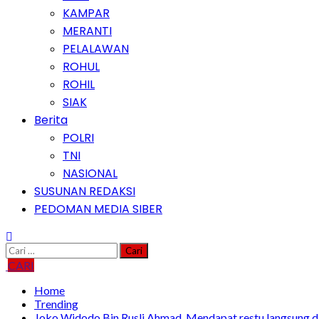
KAMPAR
MERANTI
PELALAWAN
ROHUL
ROHIL
SIAK
Berita
POLRI
TNI
NASIONAL
SUSUNAN REDAKSI
PEDOMAN MEDIA SIBER
Cari
untuk:
CARI
Home
Trending
Joko Widodo Bin Rusli Ahmad, Mendapat restu langsung da