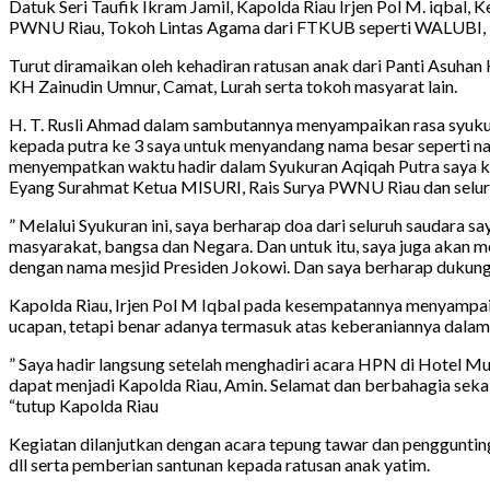
Datuk Seri Taufik Ikram Jamil, Kapolda Riau Irjen Pol M. iqbal,
PWNU Riau, Tokoh Lintas Agama dari FTKUB seperti WALUBI, Pr
Turut diramaikan oleh kehadiran ratusan anak dari Panti Asuhan 
KH Zainudin Umnur, Camat, Lurah serta tokoh masyarat lain.
H. T. Rusli Ahmad dalam sambutannya menyampaikan rasa syukur
kepada putra ke 3 saya untuk menyandang nama besar seperti na
menyempatkan waktu hadir dalam Syukuran Aqiqah Putra saya ke 3
Eyang Surahmat Ketua MISURI, Rais Surya PWNU Riau dan seluruh
” Melalui Syukuran ini, saya berharap doa dari seluruh saudara sa
masyarakat, bangsa dan Negara. Dan untuk itu, saya juga akan 
dengan nama mesjid Presiden Jokowi. Dan saya berharap dukunga
Kapolda Riau, Irjen Pol M Iqbal pada kesempatannya menyampaika
ucapan, tetapi benar adanya termasuk atas keberaniannya dalam
” Saya hadir langsung setelah menghadiri acara HPN di Hotel Mut
dapat menjadi Kapolda Riau, Amin. Selamat dan berbahagia seka
“tutup Kapolda Riau
Kegiatan dilanjutkan dengan acara tepung tawar dan pengguntin
dll serta pemberian santunan kepada ratusan anak yatim.