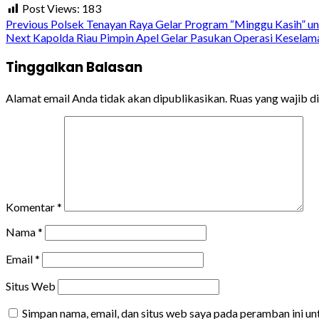
Post Views:
183
Continue
Previous
Polsek Tenayan Raya Gelar Program “Minggu Kasih” un
Next
Kapolda Riau Pimpin Apel Gelar Pasukan Operasi Keselam
Reading
Tinggalkan Balasan
Alamat email Anda tidak akan dipublikasikan.
Ruas yang wajib d
Komentar
*
Nama
*
Email
*
Situs Web
Simpan nama, email, dan situs web saya pada peramban ini u