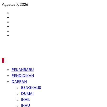
Skip
Agustus 7, 2026
to
Facebook
content
Instagram
Youtube
Twitter
LinkedIn
Pinterest
Primary
PEKANBARU
Menu
PENDIDIKAN
DAERAH
BENGKALIS
DUMAI
INHIL
INHU