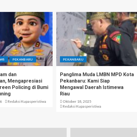
EWS
PEKANBARU
PEKANBARU
lam dan
Panglima Muda LMBN MPD Kota
an, Mengapresiasi
Pekanbaru: Kami Siap
een Policing di Bumi
Mengawal Daerah Istimewa
uning
Riau
26
Redaksi Kupasperistiwa
Oktober 18, 2025
Redaksi Kupasperistiwa