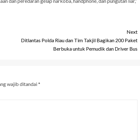
aan dan peredaran gelap narkoba, handphone, dan pungutan liar,”
Next
Ditlantas Polda Riau dan Tim Takjil Bagikan 200 Paket
Berbuka untuk Pemudik dan Driver Bus
ang wajib ditandai
*