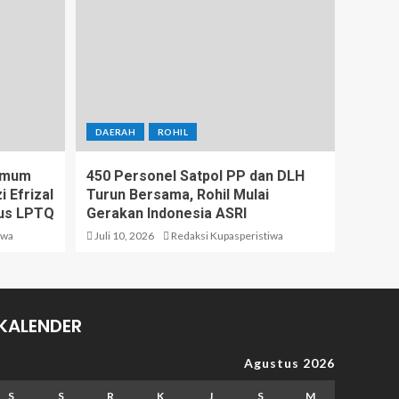
DAERAH
ROHIL
 Umum
450 Personel Satpol PP dan DLH
 Efrizal
Turun Bersama, Rohil Mulai
us LPTQ
Gerakan Indonesia ASRI
iwa
Juli 10, 2026
Redaksi Kupasperistiwa
KALENDER
Agustus 2026
S
S
R
K
J
S
M