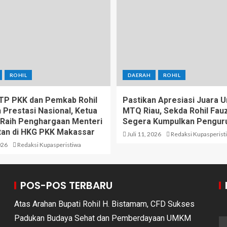
ROHIL
DAERAH
ROHIL
 TP PKK dan Pemkab Rohil
Pastikan Apresiasi Juara
 Prestasi Nasional, Ketua
MTQ Riau, Sekda Rohil Fauzi
Raih Penghargaan Menteri
Segera Kumpulkan Pengur
an di HKG PKK Makassar
Juli 11, 2026
Redaksi Kupasperist
026
Redaksi Kupasperistiwa
POS-POS TERBARU
Atas Arahan Bupati Rohil H. Bistamam, CFD Sukses
Padukan Budaya Sehat dan Pemberdayaan UMKM