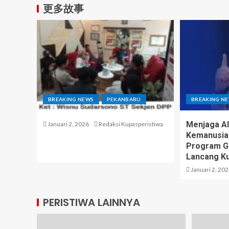
更多故事
BREAKING NEWS
PEKANBARU
BREAKING N
Menjaga A
Januari 2, 2026
Redaksi Kupasperistiwa
Kemanusia
Program Gr
Lancang K
Januari 2, 20
PERISTIWA LAINNYA