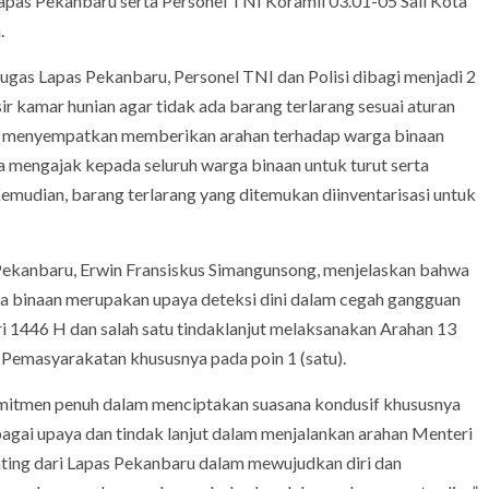
 Lapas Pekanbaru serta Personel TNI Koramil 03.01-05 Sail Kota
.
gas Lapas Pekanbaru, Personel TNI dan Polisi dibagi menjadi 2
sir kamar hunian agar tidak ada barang terlarang sesuai aturan
uga menyempatkan memberikan arahan terhadap warga binaan
a mengajak kepada seluruh warga binaan untuk turut serta
emudian, barang terlarang yang ditemukan diinventarisasi untuk
 Pekanbaru, Erwin Fransiskus Simangunsong, menjelaskan bahwa
a binaan merupakan upaya deteksi dini dalam cegah gangguan
ri 1446 H dan salah satu tindaklanjut melaksanakan Arahan 13
n Pemasyarakatan khususnya pada poin 1 (satu).
omitmen penuh dalam menciptakan suasana kondusif khususnya
 sebagai upaya dan tindak lanjut dalam menjalankan arahan Menteri
ting dari Lapas Pekanbaru dalam mewujudkan diri dan