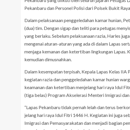
Pekanbaru yang diikuti oleh seluruh jajaran Petugas
Pekanbaru dan Personel Polisi dari Polsek Bukit Raya
Dalam pelaksanaan penggeledahan kamar hunian, Petu
(dua) tim. Dengan sigap dan teliti para petugas menyi
yang berlaku. Sebelum pelaksanaan razia, Harles j
mengenai aturan-aturan yang ada di dalam Lapas sert
menjaga kemanan dan ketertiban lingkungan Lapas. K
kemudian dimusnahkan.
Dalam kesempatan terpisah, Kepala Lapas Kelas IIA
kegiatan razia dan penggeledahan kamar hunian warg
keamanan dan ketertiban menjelang hari raya Idul Fit
(tiga belas) Program Akselerasi Menteri Imigrasi da
“Lapas Pekanbaru tidak pernah lelah dan terus berk
jelang hari raya Idul Fitri 1446 H. Kegiatan ini juga
Imigrasi dan Pemasyarakatan dan menjadi bagian pen