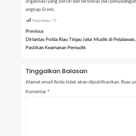
organisasi yang bersih dan terbebas dari penyalahgun
ungkap Erwin.
Post Views:
77
Previous
Dirlantas Polda Riau Tinjau Jalur Mudik di Pelalawan,
Pastikan Keamanan Pemudik
Tinggalkan Balasan
Alamat email Anda tidak akan dipublikasikan.
Ruas y
Komentar
*