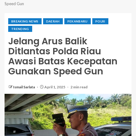
Speed Gun
BREAKING NEWS
DAERAH
PEKANBARU
POLRI
TRENDING
Jelang Arus Balik
Ditlantas Polda Riau
Awasi Batas Kecepatan
Gunakan Speed Gun
Ismail Sarlata
April 1, 2025
2 min read