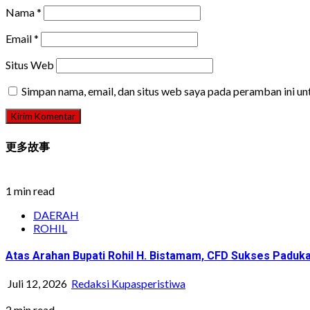
Nama
*
Email
*
Situs Web
Simpan nama, email, dan situs web saya pada peramban ini u
更多故事
1 min read
DAERAH
ROHIL
Atas Arahan Bupati Rohil H. Bistamam, CFD Sukses Pad
Juli 12, 2026
Redaksi Kupasperistiwa
2 min read