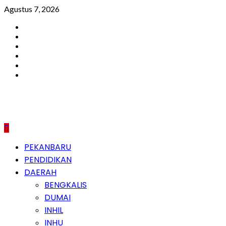
Skip
Agustus 7, 2026
to
Facebook
content
Instagram
Youtube
Twitter
LinkedIn
Pinterest
Primary
PEKANBARU
Menu
PENDIDIKAN
DAERAH
BENGKALIS
DUMAI
INHIL
INHU