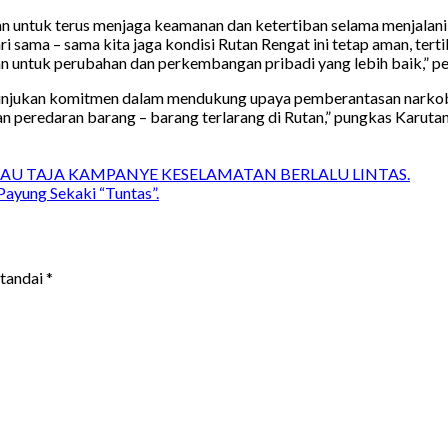
n untuk terus menjaga keamanan dan ketertiban selama menjalani 
ma – sama kita jaga kondisi Rutan Rengat ini tetap aman, tertib d
an untuk perubahan dan perkembangan pribadi yang lebih baik,” p
enunjukan komitmen dalam mendukung upaya pemberantasan narko
peredaran barang – barang terlarang di Rutan,” pungkas Karutan.
IAU TAJA KAMPANYE KESELAMATAN BERLALU LINTAS.
yung Sekaki “Tuntas”.
itandai
*