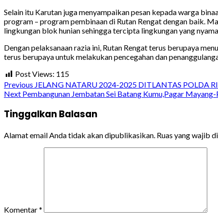
Selain itu Karutan juga menyampaikan pesan kepada warga binaa
program – program pembinaan di Rutan Rengat dengan baik. Mari sa
lingkungan blok hunian sehingga tercipta lingkungan yang nyam
Dengan pelaksanaan razia ini, Rutan Rengat terus berupaya m
terus berupaya untuk melakukan pencegahan dan penanggulangan 
Post Views:
115
Continue
Previous
JELANG NATARU 2024-2025 DITLANTAS POLDA R
Next
Pembangunan Jembatan Sei Batang Kumu,Pagar Mayang-Pa
Reading
Tinggalkan Balasan
Alamat email Anda tidak akan dipublikasikan.
Ruas yang wajib d
Komentar
*