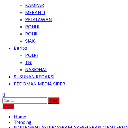
KAMPAR
MERANTI
PELALAWAN
ROHUL
ROHIL
SIAK
Berita
POLRI
TNI
NASIONAL
SUSUNAN REDAKSI
PEDOMAN MEDIA SIBER
Cari
untuk:
CARI
Home
Trending
IMPLEMENTASI PROGRAM AKESELERASI MENTERI IM