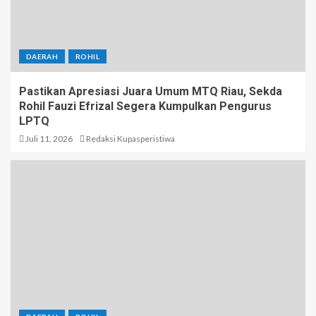
DAERAH
ROHIL
Pastikan Apresiasi Juara Umum MTQ Riau, Sekda
Rohil Fauzi Efrizal Segera Kumpulkan Pengurus
LPTQ
Juli 11, 2026
Redaksi Kupasperistiwa