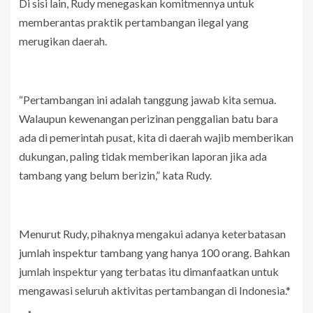
Di sisi lain, Rudy menegaskan komitmennya untuk
memberantas praktik pertambangan ilegal yang
merugikan daerah.
“Pertambangan ini adalah tanggung jawab kita semua.
Walaupun kewenangan perizinan penggalian batu bara
ada di pemerintah pusat, kita di daerah wajib memberikan
dukungan, paling tidak memberikan laporan jika ada
tambang yang belum berizin,” kata Rudy.
Menurut Rudy, pihaknya mengakui adanya keterbatasan
jumlah inspektur tambang yang hanya 100 orang. Bahkan
jumlah inspektur yang terbatas itu dimanfaatkan untuk
mengawasi seluruh aktivitas pertambangan di Indonesia.*