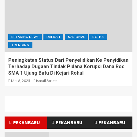
BREAKING NEWS
DAERAH
NASIONAL
ROHUL
TRENDING
Peningkatan Status Dari Penyelidikan Ke Penyidikan
Terhadap Dugaan Tindak Pidana Korupsi Dana Bos
SMA 1 Ujung Batu Di Kejari Rohul
Mei 6, 2025
Ismail Sarlata
PEKANBARU
PEKANBARU
PEKANBARU