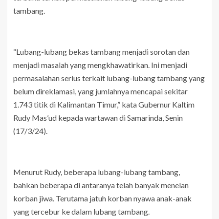
tambang.
“Lubang-lubang bekas tambang menjadi sorotan dan
menjadi masalah yang mengkhawatirkan. Ini menjadi
permasalahan serius terkait lubang-lubang tambang yang
belum direklamasi, yang jumlahnya mencapai sekitar
1.743 titik di Kalimantan Timur,” kata Gubernur Kaltim
Rudy Mas’ud kepada wartawan di Samarinda, Senin
(17/3/24).
Menurut Rudy, beberapa lubang-lubang tambang,
bahkan beberapa di antaranya telah banyak menelan
korban jiwa. Terutama jatuh korban nyawa anak-anak
yang tercebur ke dalam lubang tambang.