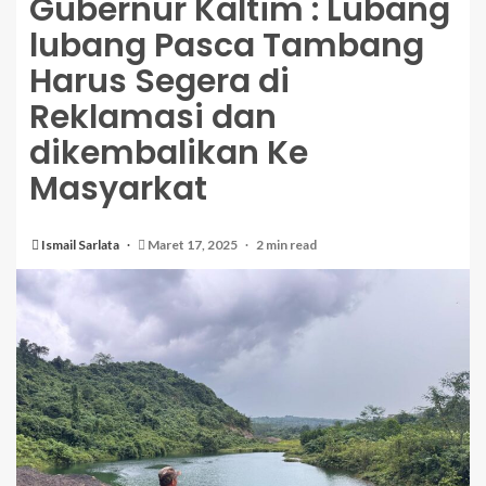
Gubernur Kaltim : Lubang
lubang Pasca Tambang
Harus Segera di
Reklamasi dan
dikembalikan Ke
Masyarkat
Ismail Sarlata
Maret 17, 2025
2 min read