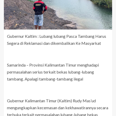
Gubernur Kaltim : Lubang lubang Pasca Tambang Harus
Segera di Reklamasi dan dikembalikan Ke Masyarkat
Samarinda – Provinsi Kalimantan Timur menghadapi
permasalahan serius terkait bekas lubang-lubang
tambang. Apalagi tambang-tambang ilegal
Gubernur Kalimantan Timur (Kaltim) Rudy Mas’ud
mengungkapkan kecemasan dan kekhawatirannya secara
terbuka terkait permasalahan lubang-lubang bekas