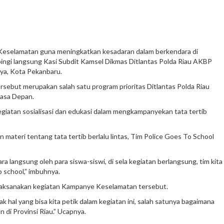
e Keselamatan guna meningkatkan kesadaran dalam berkendara di
pingi langsung Kasi Subdit Kamsel Dikmas Ditlantas Polda Riau AKBP
aya, Kota Pekanbaru.
ersebut merupakan salah satu program prioritas Ditlantas Polda Riau
masa Depan.
kegiatan sosialisasi dan edukasi dalam mengkampanyekan tata tertib
 materi tentang tata tertib berlalu lintas, Tim Police Goes To School
a langsung oleh para siswa-siswi, di sela kegiatan berlangsung, tim kita
o school,” imbuhnya.
elaksanakan kegiatan Kampanye Keselamatan tersebut.
 hal yang bisa kita petik dalam kegiatan ini, salah satunya bagaimana
n di Provinsi Riau.” Ucapnya.