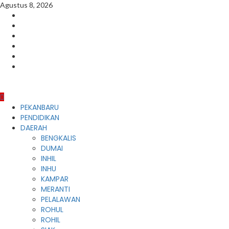
Skip
Agustus 8, 2026
to
Facebook
content
Instagram
Youtube
Twitter
LinkedIn
Pinterest
Primary
PEKANBARU
Menu
PENDIDIKAN
DAERAH
BENGKALIS
DUMAI
INHIL
INHU
KAMPAR
MERANTI
PELALAWAN
ROHUL
ROHIL