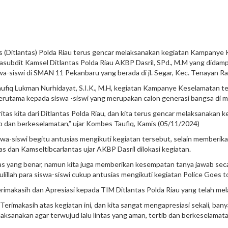
tas (Ditlantas) Polda Riau terus gencar melaksanakan kegiatan Kampany
Kasubdit Kamsel Ditlantas Polda Riau AKBP Dasril, SPd., M.M yang didam
wa-siswi di SMAN 11 Pekanbaru yang berada di jl. Segar, Kec. Tenayan R
 Taufiq Lukman Nurhidayat, S.I.K., M.H, kegiatan Kampanye Keselamatan t
erutama kepada siswa -siswi yang merupakan calon generasi bangsa di 
tas kita dari Ditlantas Polda Riau, dan kita terus gencar melaksanakan 
tib dan berkeselamatan,” ujar Kombes Taufiq, Kamis (05/11/2024)
swa-siswi begitu antusias mengikuti kegiatan tersebut, selain memberikan
dan Kamseltibcarlantas ujar AKBP Dasril dilokasi kegiatan.
ntas yang benar, namun kita juga memberikan kesempatan tanya jawab secar
ulillah para siswa-siswi cukup antusias mengikuti kegiatan Police Goes t
imakasih dan Apresiasi kepada TIM Ditlantas Polda Riau yang telah m
makasih atas kegiatan ini, dan kita sangat mengapresiasi sekali, banyak
ilaksanakan agar terwujud lalu lintas yang aman, tertib dan berkeselamata