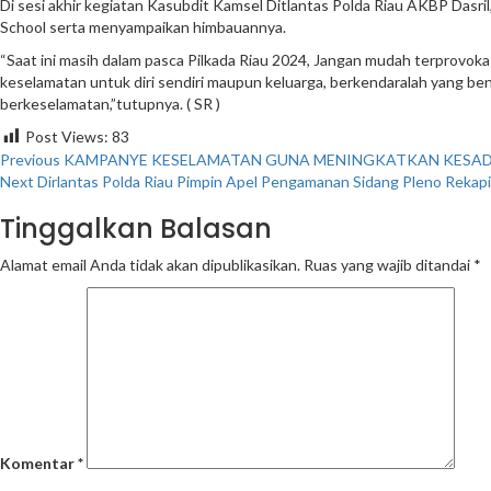
Di sesi akhir kegiatan Kasubdit Kamsel Ditlantas Polda Riau AKBP Dasr
School serta menyampaikan himbauannya.
“Saat ini masih dalam pasca Pilkada Riau 2024, Jangan mudah terprovokasi
keselamatan untuk diri sendiri maupun keluarga, berkendaralah yang bena
berkeselamatan,”tutupnya. ( SR )
Post Views:
83
Continue
Previous
KAMPANYE KESELAMATAN GUNA MENINGKATKAN KESADA
Next
Dirlantas Polda Riau Pimpin Apel Pengamanan Sidang Pleno Rekapi
Reading
Tinggalkan Balasan
Alamat email Anda tidak akan dipublikasikan.
Ruas yang wajib ditandai
*
Komentar
*