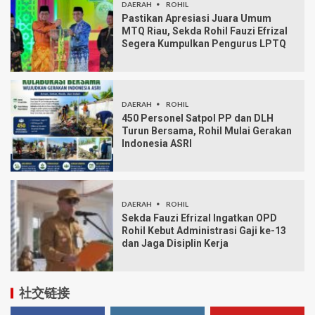
DAERAH
ROHIL
Pastikan Apresiasi Juara Umum
MTQ Riau, Sekda Rohil Fauzi Efrizal
Segera Kumpulkan Pengurus LPTQ
DAERAH
ROHIL
450 Personel Satpol PP dan DLH
Turun Bersama, Rohil Mulai Gerakan
Indonesia ASRI
DAERAH
ROHIL
Sekda Fauzi Efrizal Ingatkan OPD
Rohil Kebut Administrasi Gaji ke-13
dan Jaga Disiplin Kerja
社交链接