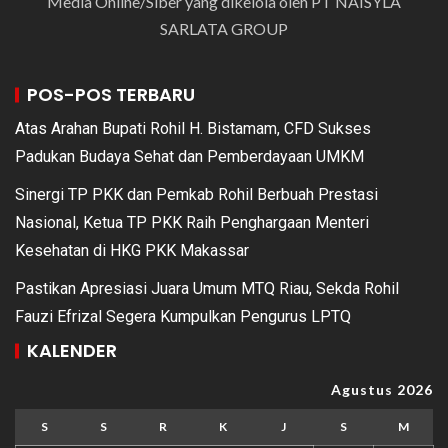
Media Online/Siber yang dikelola oleh PT NAISYLA
SARLATA GROUP
POS-POS TERBARU
Atas Arahan Bupati Rohil H. Bistamam, CFD Sukses
Padukan Budaya Sehat dan Pemberdayaan UMKM
Sinergi TP PKK dan Pemkab Rohil Berbuah Prestasi
Nasional, Ketua TP PKK Raih Penghargaan Menteri
Kesehatan di HKG PKK Makassar
Pastikan Apresiasi Juara Umum MTQ Riau, Sekda Rohil
Fauzi Efrizal Segera Kumpulkan Pengurus LPTQ
KALENDER
Agustus 2026
S
S
R
K
J
S
M