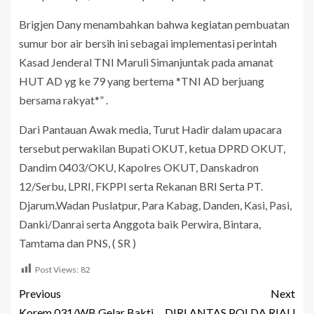
Brigjen Dany menambahkan bahwa kegiatan pembuatan
sumur bor air bersih ini sebagai implementasi perintah
Kasad Jenderal TNI Maruli Simanjuntak pada amanat
HUT AD yg ke 79 yang bertema *TNI AD berjuang
bersama rakyat*” .
Dari Pantauan Awak media, Turut Hadir dalam upacara
tersebut perwakilan Bupati OKUT, ketua DPRD OKUT,
Dandim 0403/OKU, Kapolres OKUT, Danskadron
12/Serbu, LPRI, FKPPI serta Rekanan BRI Serta PT.
Djarum.Wadan Puslatpur, Para Kabag, Danden, Kasi, Pasi,
Danki/Danrai serta Anggota baik Perwira, Bintara,
Tamtama dan PNS, ( SR )
Post Views:
82
Previous
Next
Korem 031/WB Gelar Bakti
DIRLANTAS POLDA RIAU