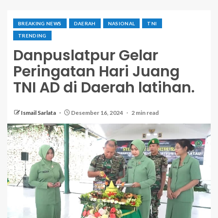
BREAKING NEWS
DAERAH
NASIONAL
TNI
TRENDING
Danpuslatpur Gelar
Peringatan Hari Juang
TNI AD di Daerah latihan.
Ismail Sarlata
Desember 16, 2024
2 min read