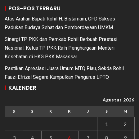
POS-POS TERBARU
Atas Arahan Bupati Rohil H. Bistamam, CFD Sukses
Padukan Budaya Sehat dan Pemberdayaan UMKM
Sinergi TP PKK dan Pemkab Rohil Berbuah Prestasi
Nasional, Ketua TP PKK Raih Penghargaan Menteri
Kesehatan di HKG PKK Makassar
Pastikan Apresiasi Juara Umum MTQ Riau, Sekda Rohil
Fauzi Efrizal Segera Kumpulkan Pengurus LPTQ
KALENDER
Agustus 2026
S
S
R
K
J
S
M
1
2
3
4
5
6
7
8
9