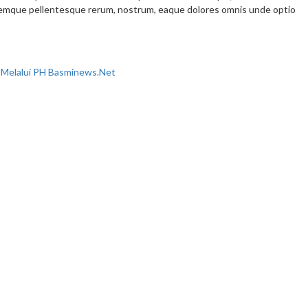
remque pellentesque rerum, nostrum, eaque dolores omnis unde optio
Melalui PH Basminews.Net