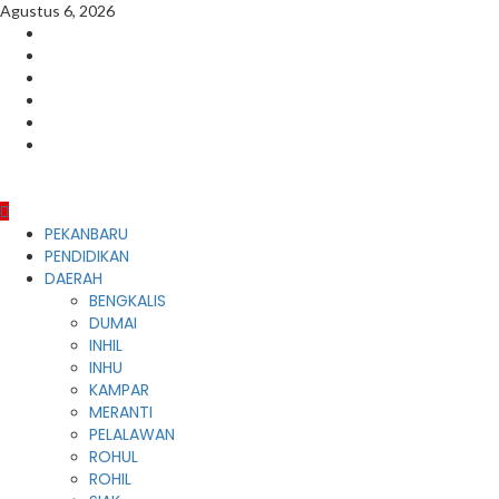
Skip
Agustus 6, 2026
to
Facebook
content
Instagram
Youtube
Twitter
LinkedIn
Pinterest
Primary
PEKANBARU
Menu
PENDIDIKAN
DAERAH
BENGKALIS
DUMAI
INHIL
INHU
KAMPAR
MERANTI
PELALAWAN
ROHUL
ROHIL