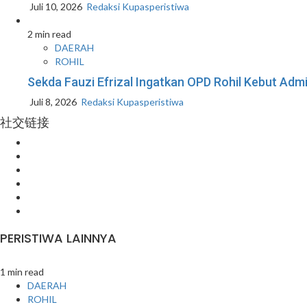
Juli 10, 2026
Redaksi Kupasperistiwa
2 min read
DAERAH
ROHIL
Sekda Fauzi Efrizal Ingatkan OPD Rohil Kebut Admin
Juli 8, 2026
Redaksi Kupasperistiwa
社交链接
Facebook
Instagram
Youtube
Twitter
LinkedIn
Pinterest
PERISTIWA LAINNYA
1 min read
DAERAH
ROHIL