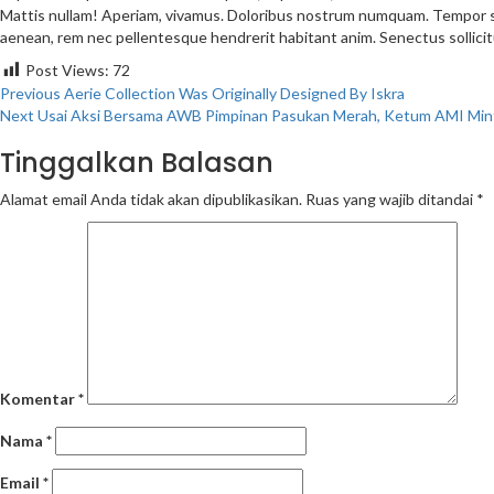
Mattis nullam! Aperiam, vivamus. Doloribus nostrum numquam. Tempor s
aenean, rem nec pellentesque hendrerit habitant anim. Senectus sollicit
Post Views:
72
Continue
Previous
Aerie Collection Was Originally Designed By Iskra
Next
Usai Aksi Bersama AWB Pimpinan Pasukan Merah, Ketum AMI Mi
Reading
Tinggalkan Balasan
Alamat email Anda tidak akan dipublikasikan.
Ruas yang wajib ditandai
*
Komentar
*
Nama
*
Email
*