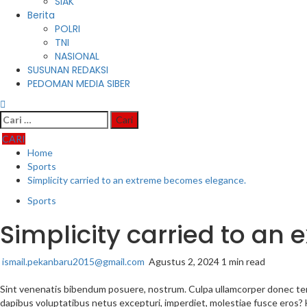
SIAK
Berita
POLRI
TNI
NASIONAL
SUSUNAN REDAKSI
PEDOMAN MEDIA SIBER
Cari
untuk:
CARI
Home
Sports
Simplicity carried to an extreme becomes elegance.
Sports
Simplicity carried to a
ismail.pekanbaru2015@gmail.com
Agustus 2, 2024
1 min read
Sint venenatis bibendum posuere, nostrum. Culpa ullamcorper donec temp
dapibus voluptatibus netus excepturi, imperdiet, molestiae fusce eros?