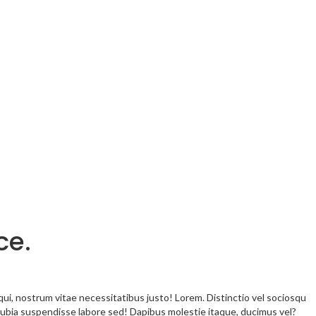
ce.
i, nostrum vitae necessitatibus justo! Lorem. Distinctio vel sociosqu
nubia suspendisse labore sed! Dapibus molestie itaque, ducimus vel?