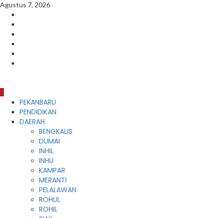
Skip
Agustus 7, 2026
to
Facebook
content
Instagram
Youtube
Twitter
LinkedIn
Pinterest
Primary
PEKANBARU
Menu
PENDIDIKAN
DAERAH
BENGKALIS
DUMAI
INHIL
INHU
KAMPAR
MERANTI
PELALAWAN
ROHUL
ROHIL