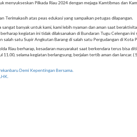
uk menyukseskan Pilkada Riau 2024 dengan mejaga Kamtibmas dan Kamselt
an Terimakasih atas peas edukasi yang sampaikan petugas dilapangan.
 sangat banyak untuk kami, kami lebih nyaman dan aman saat beraktivitas
berharap kegiatan ini tidak dilaksanakan di Bundaran Tugu Celengan ini s
gian salah satu Supir Angkutan Barang di salah satu Pergudangan di Kota 
da Riau berharap, kesadaran masyarakat saat berkendara terus bisa diti
11.00, selama kegiatan berlangsung, berjalan tertib aman dan lancar. ( S
Pekanbaru Demi Kepentingan Bersama.
DLHK.