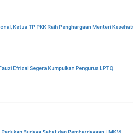
sional, Ketua TP PKK Raih Penghargaan Menteri Keseha
 Fauzi Efrizal Segera Kumpulkan Pengurus LPTQ
ses Padukan Budaya Sehat dan Pemberdayaan UMKM