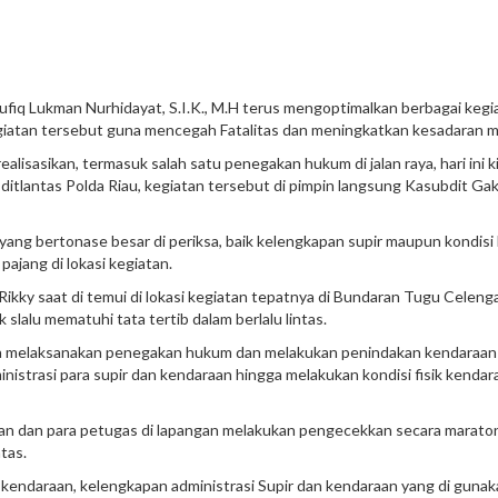
fiq Lukman Nurhidayat, S.I.K., M.H terus mengoptimalkan berbagai kegi
giatan tersebut guna mencegah Fatalitas dan meningkatkan kesadaran m
alisasikan, termasuk salah satu penegakan hukum di jalan raya, hari ini 
um ditlantas Polda Riau, kegiatan tersebut di pimpin langsung Kasubdit
yang bertonase besar di periksa, baik kelengkapan supir maupun kondisi k
pajang di lokasi kegiatan.
kky saat di temui di lokasi kegiatan tepatnya di Bundaran Tugu Celeng
lalu mematuhi tata tertib dalam berlalu lintas.
 guna melaksanakan penegakan hukum dan melakukan penindakan kendaraan
ministrasi para supir dan kendaraan hingga melakukan kondisi fisik kend
tikan dan para petugas di lapangan melakukan pengecekkan secara marat
tas.
 kendaraan, kelengkapan administrasi Supir dan kendaraan yang di gunaka