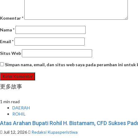
Komentar
*
Nama
*
Email
*
Situs Web
Simpan nama, email, dan situs web saya pada peramban ini untuk
更多故事
1 min read
DAERAH
ROHIL
Atas Arahan Bupati Rohil H. Bistamam, CFD Sukses P
Juli 12, 2026
Redaksi Kupasperistiwa