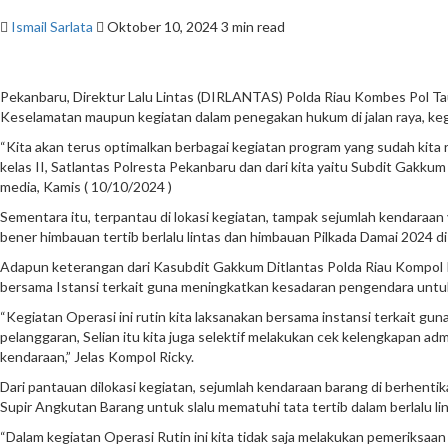
Ismail Sarlata
Oktober 10, 2024
3 min read
Pekanbaru, Direktur Lalu Lintas (DIRLANTAS) Polda Riau Kombes Pol Tau
Keselamatan maupun kegiatan dalam penegakan hukum di jalan raya, ke
“Kita akan terus optimalkan berbagai kegiatan program yang sudah kita re
kelas II, Satlantas Polresta Pekanbaru dan dari kita yaitu Subdit Gakk
media, Kamis ( 10/10/2024 )
Sementara itu, terpantau di lokasi kegiatan, tampak sejumlah kendaraan 
bener himbauan tertib berlalu lintas dan himbauan Pilkada Damai 2024 di 
Adapun keterangan dari Kasubdit Gakkum Ditlantas Polda Riau Kompol Ri
bersama Istansi terkait guna meningkatkan kesadaran pengendara untuk s
“Kegiatan Operasi ini rutin kita laksanakan bersama instansi terkait
pelanggaran, Selian itu kita juga selektif melakukan cek kelengkapan ad
kendaraan,” Jelas Kompol Ricky.
Dari pantauan dilokasi kegiatan, sejumlah kendaraan barang di berhen
Supir Angkutan Barang untuk slalu mematuhi tata tertib dalam berlalu lin
“Dalam kegiatan Operasi Rutin ini kita tidak saja melakukan pemeriksaan