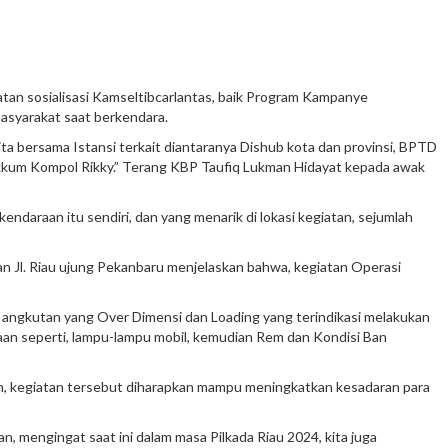
atan sosialisasi Kamseltibcarlantas, baik Program Kampanye
asyarakat saat berkendara.
kita bersama Istansi terkait diantaranya Dishub kota dan provinsi, BPTD
 Gakkum Kompol Rikky.” Terang KBP Taufiq Lukman Hidayat kepada awak
endaraan itu sendiri, dan yang menarik di lokasi kegiatan, sejumlah
an Jl. Riau ujung Pekanbaru menjelaskan bahwa, kegiatan Operasi
 angkutan yang Over Dimensi dan Loading yang terindikasi melakukan
araan seperti, lampu-lampu mobil, kemudian Rem dan Kondisi Ban
on, kegiatan tersebut diharapkan mampu meningkatkan kesadaran para
n, mengingat saat ini dalam masa Pilkada Riau 2024, kita juga