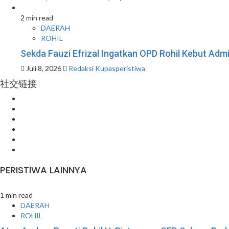
2 min read
DAERAH
ROHIL
Sekda Fauzi Efrizal Ingatkan OPD Rohil Kebut Admin
Juli 8, 2026
Redaksi Kupasperistiwa
社交链接
Facebook
Instagram
Youtube
Twitter
LinkedIn
Pinterest
PERISTIWA LAINNYA
1 min read
DAERAH
ROHIL