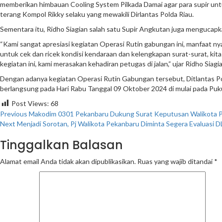
memberikan himbauan Cooling System Pilkada Damai agar para supir unt
terang Kompol Rikky selaku yang mewakili Dirlantas Polda Riau.
Sementara itu, Ridho Siagian salah satu Supir Angkutan juga mengucapk
“Kami sangat apresiasi kegiatan Operasi Rutin gabungan ini, manfaat nya
untuk cek dan ricek kondisi kendaraan dan kelengkapan surat-surat, kita 
kegiatan ini, kami merasakan kehadiran petugas di jalan,” ujar Ridho Sia
Dengan adanya kegiatan Operasi Rutin Gabungan tersebut, Ditlantas Pol
berlangsung pada Hari Rabu Tanggal 09 Oktober 2024 di mulai pada Pukul 
Post Views:
68
Continue
Previous
Makodim 0301 Pekanbaru Dukung Surat Keputusan Walikota 
Next
Menjadi Sorotan, Pj Walikota Pekanbaru Diminta Segera Evaluasi 
Reading
Tinggalkan Balasan
Alamat email Anda tidak akan dipublikasikan.
Ruas yang wajib ditandai
*