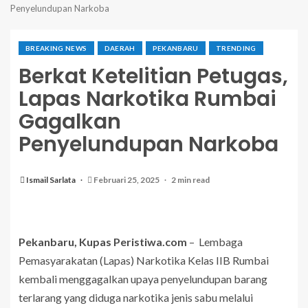
Penyelundupan Narkoba
BREAKING NEWS
DAERAH
PEKANBARU
TRENDING
Berkat Ketelitian Petugas,
Lapas Narkotika Rumbai
Gagalkan
Penyelundupan Narkoba
Ismail Sarlata
Februari 25, 2025
2 min read
Pekanbaru, Kupas Peristiwa.com
– Lembaga
Pemasyarakatan (Lapas) Narkotika Kelas IIB Rumbai
kembali menggagalkan upaya penyelundupan barang
terlarang yang diduga narkotika jenis sabu melalui