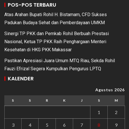
POS-POS TERBARU
Atas Arahan Bupati Rohil H. Bistamam, CFD Sukses
Padukan Budaya Sehat dan Pemberdayaan UMKM
Sinergi TP PKK dan Pemkab Rohil Berbuah Prestasi
Nasional, Ketua TP PKK Raih Penghargaan Menteri
Kesehatan di HKG PKK Makassar
Pastikan Apresiasi Juara Umum MTQ Riau, Sekda Rohil
Fauzi Efrizal Segera Kumpulkan Pengurus LPTQ
KALENDER
Agustus 2026
S
S
R
K
J
S
M
1
2
3
4
5
6
7
8
9