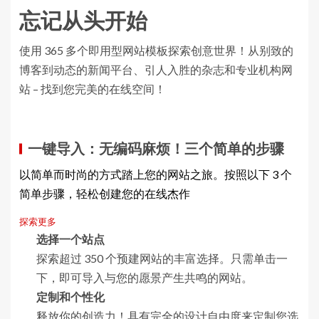
忘记从头开始
使用 365 多个即用型网站模板探索创意世界！从别致的
博客到动态的新闻平台、引人入胜的杂志和专业机构网
站 – 找到您完美的在线空间！
一键导入：无编码麻烦！三个简单的步骤
以简单而时尚的方式踏上您的网站之旅。按照以下 3 个
简单步骤，轻松创建您的在线杰作
探索更多
选择一个站点
探索超过 350 个预建网站的丰富选择。只需单击一
下，即可导入与您的愿景产生共鸣的网站。
定制和个性化
释放你的创造力！具有完全的设计自由度来定制您选